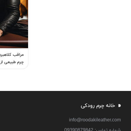
مراقب کلاهبر
چرم طبیعی از
خانه چرم رودکی
info@roodakileather.com
شماره تماس‌: 09390879842