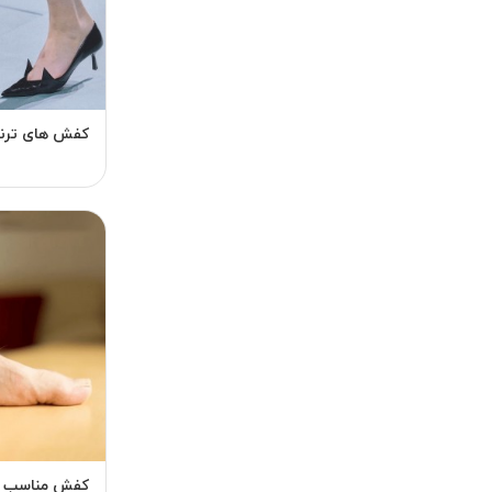
کفش های ترند 1404 دخترانه و زن
کفش مناسب 