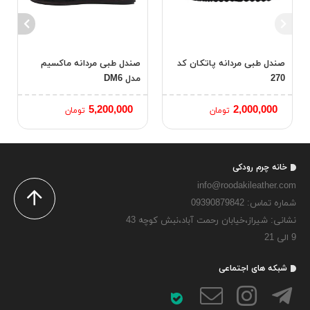
صندل طبی مردانه پاتکان کد
صندل طبی مردانه ماکسیم
270
مدل DM6
5,200,000
2,000,000
تومان
تومان
خانه چرم رودکی
info@roodakileather.com
شماره تماس‌: 09390879842
نشانی: شیراز،خیابان رحمت آباد،نبش کوچه 43
9 الی 21
شبکه های اجتماعی