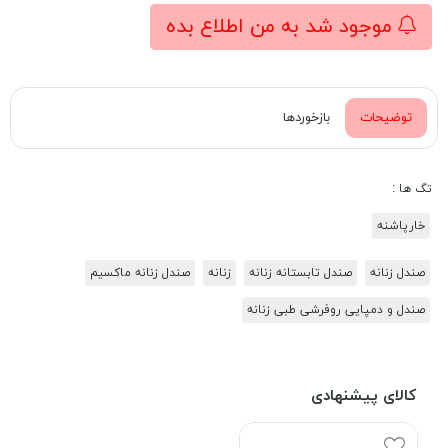
موجود شد به من اطلاع بده
توضیحات
بازخوردها
تگ ها :
خارپاشنه
صندل زنانه
صندل تابستانه زنانه
زنانه
صندل زنانه ماکسیم
صندل و دمپایی روفرشی طبی زنانه
کالای پیشنهادی