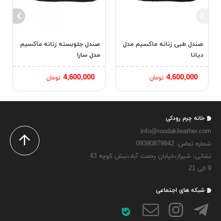
صندل طبی زنانه ماکسیم مدل
صندل جلوبسته زنانه ماکسیم
دیانا
مدل سارا
4,600,000
4,600,000
تومان
تومان
خانه چرم رودکی
info@roodakileather.com
شماره تماس‌: 09390879842
نشانی: شیراز،خیابان رحمت آباد،نبش کوچه 43
9 الی 21
شبکه های اجتماعی